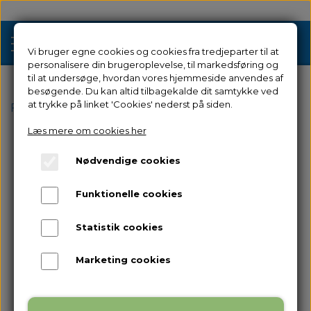
Vi bruger egne cookies og cookies fra tredjeparter til at
personalisere din brugeroplevelse, til markedsføring og
til at undersøge, hvordan vores hjemmeside anvendes af
besøgende. Du kan altid tilbagekalde dit samtykke ved
Tilbud
at trykke på linket 'Cookies' nederst på siden.
Forside
Filamenter & Resin
Filamenter
PLA
PLA M
Læs mere om cookies her
3D Printere
Nødvendige cookies
Filament 3D Printere
Filament
Funktionelle cookies
Industriel 3D Printere
Resin
Resin 3D Printere
Statistik cookies
Reservedele
Brugt/Demo
Marketing cookies
Tilbehør