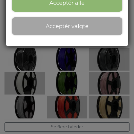
Om os
Acceptér alle
Om os
Acceptér valgte
Kontakt
Blog
Se flere billeder