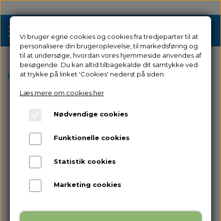
Vi bruger egne cookies og cookies fra tredjeparter til at
personalisere din brugeroplevelse, til markedsføring og
til at undersøge, hvordan vores hjemmeside anvendes af
besøgende. Du kan altid tilbagekalde dit samtykke ved
Tilbud
at trykke på linket 'Cookies' nederst på siden.
Forside
Reservedele
til Adventurer 3
Mainboard
Læs mere om cookies her
3D Printere
Nødvendige cookies
Filament 3D Printere
Filament
Funktionelle cookies
Industriel 3D Printere
Resin
Resin 3D Printere
Statistik cookies
Reservedele
Brugt/Demo
Marketing cookies
Tilbehør