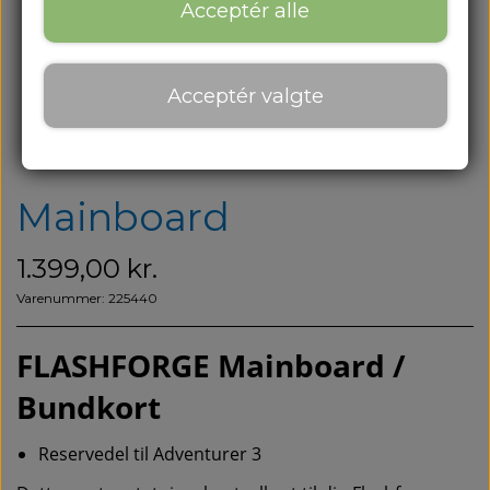
Om os
Acceptér alle
Om os
Acceptér valgte
Kontakt
Blog
Mainboard
1.399,00 kr.
Varenummer: 225440
FLASHFORGE Mainboard /
Bundkort
Reservedel til Adventurer 3