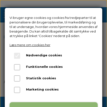
Vi bruger egne cookies og cookies fra tredjeparter til at
personalisere din brugeroplevelse, til markedsføring og
til at undersøge, hvordan vores hjemmeside anvendes af
besøgende. Du kan altid tilbagekalde dit samtykke ved
Tilbud
at trykke på linket 'Cookies' nederst på siden.
Forside
Filamenter & Resin
Filamenter
PETG
Flas
Læs mere om cookies her
3D Printere
Flashforge PETG
Nødvendige cookies
Filament 3D Printere
Filament
Kulfiber
Funktionelle cookies
Industriel 3D Printere
Resin
Resin 3D Printere
Statistik cookies
Ingen varer i denne kategori
Reservedele
Brugt/Demo
Marketing cookies
Tilbehør