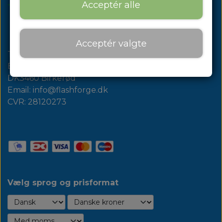
Om os
Acceptér alle
Om os
Acceptér valgte
Kontakt
Tura Scandinavia AB
Bregnerødvej 132
Blog
DK3460 Birkerød
Email: info@flashforge.dk
CVR: 28120273
Vælg sprog og prisformat