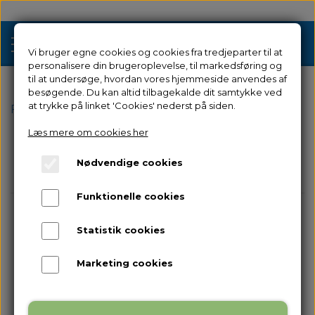
Vi bruger egne cookies og cookies fra tredjeparter til at
personalisere din brugeroplevelse, til markedsføring og
til at undersøge, hvordan vores hjemmeside anvendes af
besøgende. Du kan altid tilbagekalde dit samtykke ved
Tilbud
at trykke på linket 'Cookies' nederst på siden.
Forside
Filamenter & Resin
Filamenter
PLA
PLA C
Læs mere om cookies her
3D Printere
PLA Color Change
Nødvendige cookies
Filament 3D Printere
Filament
Funktionelle cookies
Industriel 3D Printere
Farve
Resin
Resin 3D Printere
Statistik cookies
Reservedele
Brugt/Demo
Marketing cookies
Tilbehør