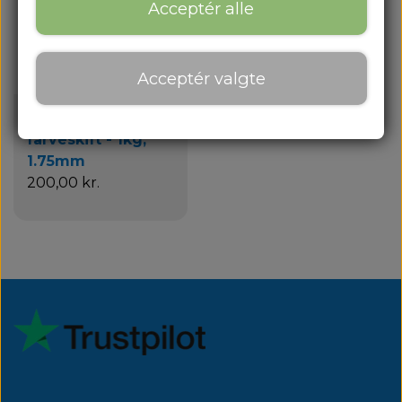
Om os
Acceptér alle
Om os
Acceptér valgte
Kontakt
Flashforge PLA
Blog
farveskift - 1kg,
1.75mm
200,00 kr.