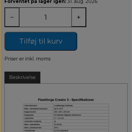
Forventet på lager igen:
31. aug. 2026
−
+
Tilføj til kurv
Priser er inkl. moms
Beskrivelse