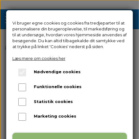
Vi bruger egne cookies og cookies fra tredjeparter til at
personalisere din brugeroplevelse, til markedsføring og
til at undersøge, hvordan vores hjemmeside anvendes af
besøgende. Du kan altid tilbagekalde dit samtykke ved
Tilbud
at trykke på linket 'Cookies' nederst på siden.
Forside
3D Printer Kategorier
Filament 3D Printere
Læs mere om cookies her
3D Printere
Nødvendige cookies
Filament 3D Printere
Filament
Funktionelle cookies
Industriel 3D Printere
Resin
Resin 3D Printere
Statistik cookies
Reservedele
Brugt/Demo
Marketing cookies
Tilbehør