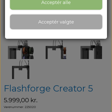
Om os
Acceptér alle
Om os
Acceptér valgte
Kontakt
Blog
Flashforge Creator 5
5.999,00 kr.
Varenummer: 225020