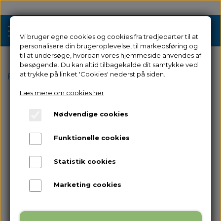
Vi bruger egne cookies og cookies fra tredjeparter til at
personalisere din brugeroplevelse, til markedsføring og
til at undersøge, hvordan vores hjemmeside anvendes af
besøgende. Du kan altid tilbagekalde dit samtykke ved
Tilbud
at trykke på linket 'Cookies' nederst på siden.
Forside
Filamenter & Resin
Filamenter
PLA
PLA Me
Læs mere om cookies her
3D Printere
Nødvendige cookies
Filament 3D Printere
Filament
Funktionelle cookies
Industriel 3D Printere
Resin
Resin 3D Printere
Statistik cookies
Reservedele
Brugt/Demo
Marketing cookies
Tilbehør