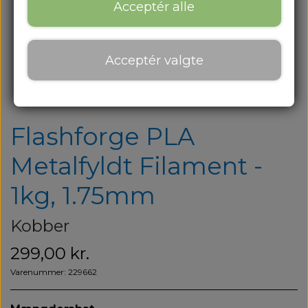
Om os
Acceptér alle
Om os
Acceptér valgte
Kontakt
Blog
Flashforge PLA
Metalfyldt Filament -
1kg, 1.75mm
Kobber
299,00 kr.
Varenummer: 229662