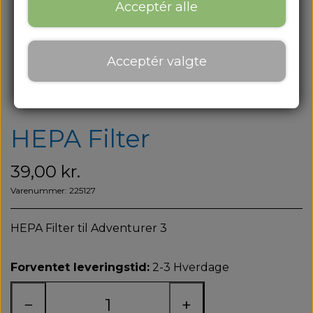
Om os
Acceptér alle
Om os
Acceptér valgte
Kontakt
Blog
HEPA Filter
39,00 kr.
Varenummer: 225127
HEPA Filter til Adventurer 3
Forventet leveringstid:
2-3 Hverdage
−
+