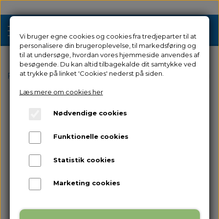
Vi bruger egne cookies og cookies fra tredjeparter til at
personalisere din brugeroplevelse, til markedsføring og
til at undersøge, hvordan vores hjemmeside anvendes af
besøgende. Du kan altid tilbagekalde dit samtykke ved
Tilbud
at trykke på linket 'Cookies' nederst på siden.
Forside
Reservedele
til Adventurer 3
HEPA Filter
Læs mere om cookies her
3D Printere
Nødvendige cookies
Filament 3D Printere
Filament
Funktionelle cookies
Industriel 3D Printere
Resin
Resin 3D Printere
Statistik cookies
Reservedele
Brugt/Demo
Marketing cookies
Tilbehør