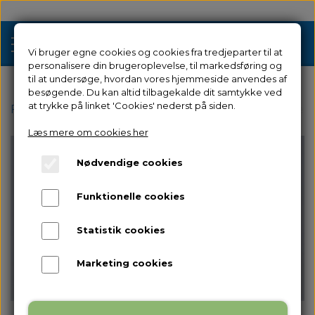
Vi bruger egne cookies og cookies fra tredjeparter til at
personalisere din brugeroplevelse, til markedsføring og
til at undersøge, hvordan vores hjemmeside anvendes af
besøgende. Du kan altid tilbagekalde dit samtykke ved
Tilbud
at trykke på linket 'Cookies' nederst på siden.
Forside
Reservedele
til Creator 3 Pro
Leveling Sen
Læs mere om cookies her
3D Printere
Nødvendige cookies
Filament 3D Printere
Filament
Funktionelle cookies
Industriel 3D Printere
Resin
Resin 3D Printere
Statistik cookies
Reservedele
Brugt/Demo
Marketing cookies
Tilbehør