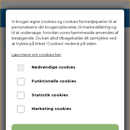
Vi bruger egne cookies og cookies fra tredjeparter til at
personalisere din brugeroplevelse, til markedsføring og
til at undersøge, hvordan vores hjemmeside anvendes af
besøgende. Du kan altid tilbagekalde dit samtykke ved
Tilbud
at trykke på linket 'Cookies' nederst på siden.
Forside
Reservedele
til Creator 4
Nozzle Assembly
Læs mere om cookies her
3D Printere
Nødvendige cookies
Filament 3D Printere
Filament
Funktionelle cookies
Industriel 3D Printere
Resin
Resin 3D Printere
Statistik cookies
Reservedele
Brugt/Demo
Marketing cookies
Tilbehør