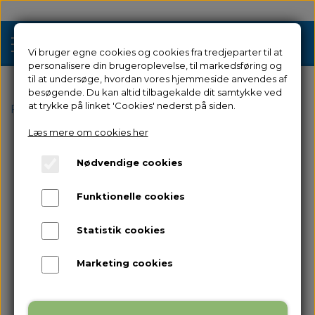
Vi bruger egne cookies og cookies fra tredjeparter til at
personalisere din brugeroplevelse, til markedsføring og
til at undersøge, hvordan vores hjemmeside anvendes af
besøgende. Du kan altid tilbagekalde dit samtykke ved
Tilbud
at trykke på linket 'Cookies' nederst på siden.
Forside
Reservedele
til Creator 3
PTFE-Tube
Læs mere om cookies her
3D Printere
Nødvendige cookies
Filament 3D Printere
Filament
Funktionelle cookies
Industriel 3D Printere
Resin
Resin 3D Printere
Statistik cookies
Reservedele
Brugt/Demo
Marketing cookies
Tilbehør