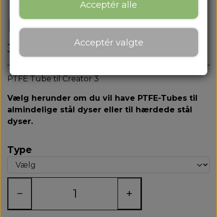
Om os
Acceptér alle
PTFE-Tube
Om os
Acceptér valgte
Kontakt
36,00 kr.
Blog
PTFE Tube til Creator 3
Vælg herunder om du vil have PTFE-Tubes til
almindelige stål dyser eller til hærdede stål
dyser.
Type
−
+