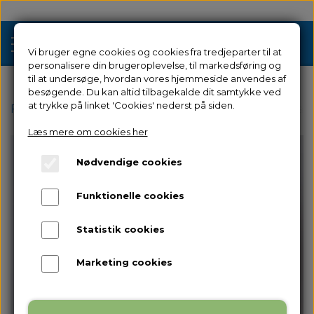
Vi bruger egne cookies og cookies fra tredjeparter til at
personalisere din brugeroplevelse, til markedsføring og
til at undersøge, hvordan vores hjemmeside anvendes af
besøgende. Du kan altid tilbagekalde dit samtykke ved
Tilbud
at trykke på linket 'Cookies' nederst på siden.
Forside
Reservedele
til Creator 3 Pro
Venstre Fila
Læs mere om cookies her
3D Printere
Nødvendige cookies
Filament 3D Printere
Filament
Funktionelle cookies
Industriel 3D Printere
Resin
Resin 3D Printere
Statistik cookies
Reservedele
Brugt/Demo
Marketing cookies
Tilbehør