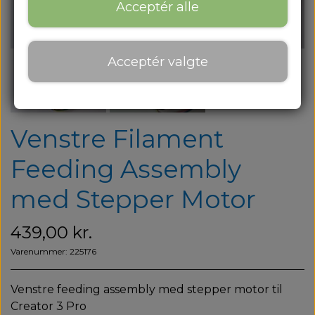
Om os
Acceptér alle
Om os
Acceptér valgte
Kontakt
Blog
Venstre Filament
Feeding Assembly
med Stepper Motor
439,00 kr.
Varenummer: 225176
Venstre feeding assembly med stepper motor til
Creator 3 Pro