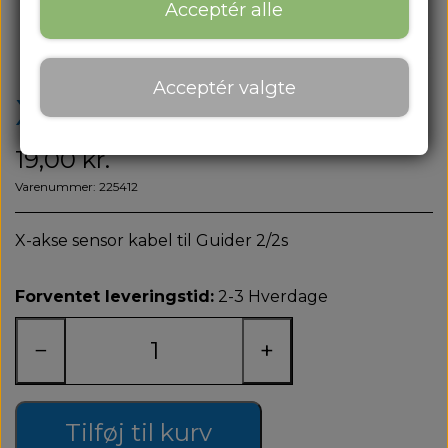
Om os
Acceptér alle
Om os
Acceptér valgte
Kontakt
X-Akse Sensor kabel
Blog
19,00 kr.
Varenummer: 225412
X-akse sensor kabel til Guider 2/2s
Forventet leveringstid:
2-3 Hverdage
−
+
Tilføj til kurv