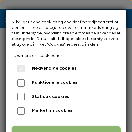
Vi bruger egne cookies og cookies fra tredjeparter til at
personalisere din brugeroplevelse, til markedsføring og
til at undersøge, hvordan vores hjemmeside anvendes af
besøgende. Du kan altid tilbagekalde dit samtykke ved
Tilbud
at trykke på linket 'Cookies' nederst på siden.
Forside
Reservedele
til Guider 2
X-Akse Sensor kab
Læs mere om cookies her
3D Printere
Nødvendige cookies
Filament 3D Printere
Filament
Funktionelle cookies
Industriel 3D Printere
Resin
Resin 3D Printere
Statistik cookies
Reservedele
Brugt/Demo
Marketing cookies
Tilbehør