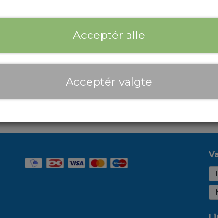
Spare part for Guider 3 Ultra
Forventet leveringstid:
Bestillingsvarer, leverings
Acceptér alle
Tilfø
−
+
Acceptér valgte
Priser er inkl. moms
Væ
Li