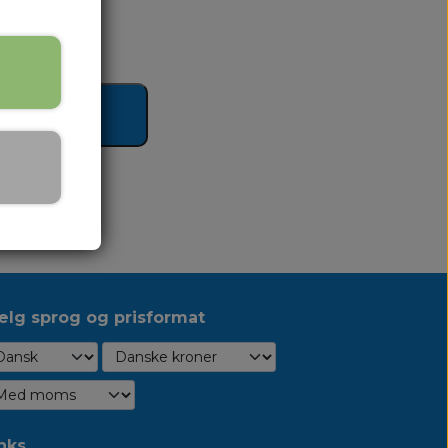
tid 4-6 uger
j til kurv
lg sprog og prisformat
nks