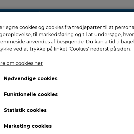
er egne cookies og cookies fra tredjeparter til at persona
geroplevelse, til markedsføring og til at undersøge, hvo
re
Filament
Resin
Reservedele
jemmeside anvendes af besøgende. Du kan altid tilbage
tykke ved at trykke på linket 'Cookies' nederst på siden.
re om cookies her
Flashforge Extruder Assembly R
Nødvendige cookies
Flashforge Extruder A
Funktionelle cookies
1.679,00 kr.
Varenummer: 229739
Statistik cookies
FLASHFORGE Extruder Assem
Marketing cookies