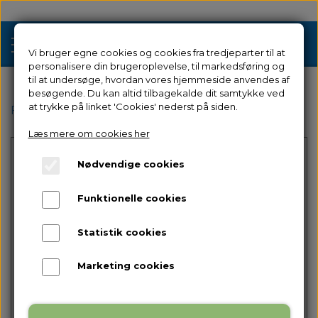
Vi bruger egne cookies og cookies fra tredjeparter til at
personalisere din brugeroplevelse, til markedsføring og
til at undersøge, hvordan vores hjemmeside anvendes af
besøgende. Du kan altid tilbagekalde dit samtykke ved
Tilbud
at trykke på linket 'Cookies' nederst på siden.
Forside
Filamenter & Resin
Filamenter
PLA
PLA P
Læs mere om cookies her
3D Printere
Nødvendige cookies
Filament 3D Printere
Filament
Funktionelle cookies
Industriel 3D Printere
Resin
Resin 3D Printere
Statistik cookies
Reservedele
Intet billede
Brugt/Demo
Marketing cookies
Tilbehør