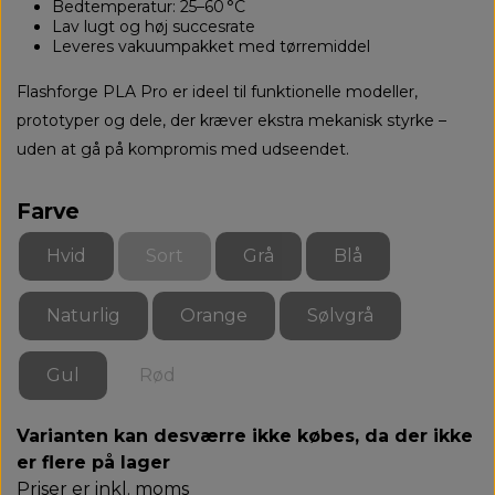
Bedtemperatur: 25–60 °C
Lav lugt og høj succesrate
Leveres vakuumpakket med tørremiddel
Flashforge PLA Pro er ideel til funktionelle modeller,
prototyper og dele, der kræver ekstra mekanisk styrke –
uden at gå på kompromis med udseendet.
Farve
Hvid
Sort
Grå
Blå
Naturlig
Orange
Sølvgrå
Gul
Rød
Varianten kan desværre ikke købes, da der ikke
er flere på lager
Priser er inkl. moms