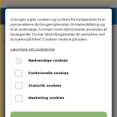
Vi bruger egne cookies og cookies fra tredjeparter til at
personalisere din brugeroplevelse, til markedsføring og
til at undersøge, hvordan vores hjemmeside anvendes af
besøgende. Du kan altid tilbagekalde dit samtykke ved
Tilbud
at trykke på linket 'Cookies' nederst på siden.
Forside
Reservedele
til Guider 2
Z-Akse Trinmotor 
Læs mere om cookies her
3D Printere
Nødvendige cookies
Filament 3D Printere
Filament
Funktionelle cookies
Industriel 3D Printere
Resin
Resin 3D Printere
Statistik cookies
Reservedele
Brugt/Demo
Marketing cookies
Tilbehør