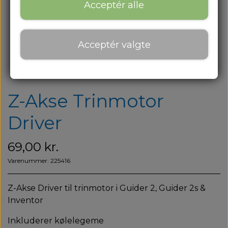
Om os
Acceptér alle
Om os
Acceptér valgte
Kontakt
Blog
Z-Akse Trinmotor
Driver
69,00 kr.
Varenummer: 225416
Z-Akse Driver til trinmotor i Guider 2, Guider 2s &
Inventor
Inkluderer kølelegeme